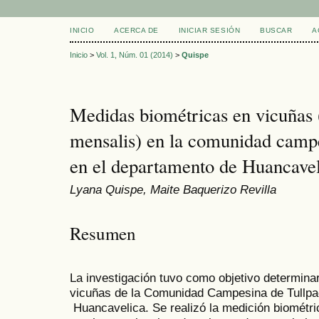
INICIO
ACERCA DE
INICIAR SESIÓN
BUSCAR
A
Inicio
>
Vol. 1, Núm. 01 (2014)
>
Quispe
Medidas biométricas en vicuñas
mensalis) en la comunidad campe
en el departamento de Huancave
Lyana Quispe, Maite Baquerizo Revilla
Resumen
La investigación tuvo como objetivo determina
vicuñas de la Comunidad Campesina de Tullpa
Huancavelica. Se realizó la medición biométr