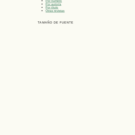
Por número
Por autor/a
Por título
Otras revistas
TAMAÑO DE FUENTE