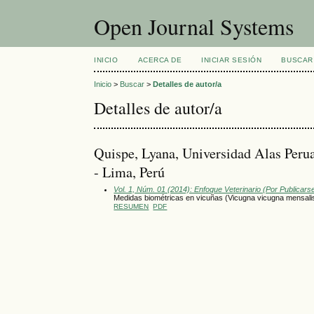
Open Journal Systems
INICIO
ACERCA DE
INICIAR SESIÓN
BUSCAR
Inicio
>
Buscar
>
Detalles de autor/a
Detalles de autor/a
Quispe, Lyana, Universidad Alas Peru
- Lima, Perú
Vol. 1, Núm. 01 (2014): Enfoque Veterinario (Por Publicars
Medidas biométricas en vicuñas (Vicugna vicugna mensali
RESUMEN
PDF