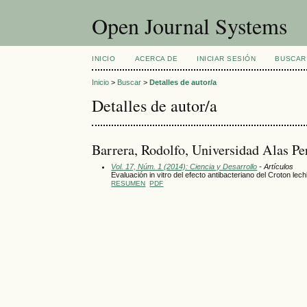
Open Journal Systems
INICIO
ACERCA DE
INICIAR SESIÓN
BUSCAR
Inicio
>
Buscar
>
Detalles de autor/a
Detalles de autor/a
Barrera, Rodolfo, Universidad Alas Pe
Vol. 17, Núm. 1 (2014): Ciencia y Desarrollo
- Artículos
Evaluación in vitro del efecto antibacteriano del Croton l
RESUMEN
PDF