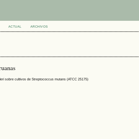
ACTUAL
ARCHIVOS
ruanas
echleri sobre cultivos de Streptococcus mutans (ATCC 25175)