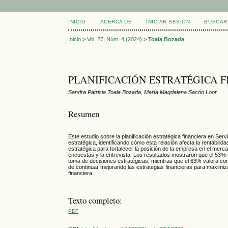
INICIO
ACERCA DE
INICIAR SESIÓN
BUSCAR
Inicio
>
Vol. 27, Núm. 4 (2024)
>
Toala Bozada
PLANIFICACIÓN ESTRATÉGICA F
Sandra Patricia Toala Bozada, María Magdalena Sacón Loor
Resumen
Este estudio sobre la planificación estratégica financiera en Serv
estratégica, identificando cómo esta relación afecta la rentabilidad
estratégica para fortalecer la posición de la empresa en el mercad
encuestas y la entrevista. Los resultados mostraron que el 53% de
toma de decisiones estratégicas, mientras que el 63% valora com
de continuar mejorando las estrategias financieras para maximiza
financiera.
Texto completo:
PDF