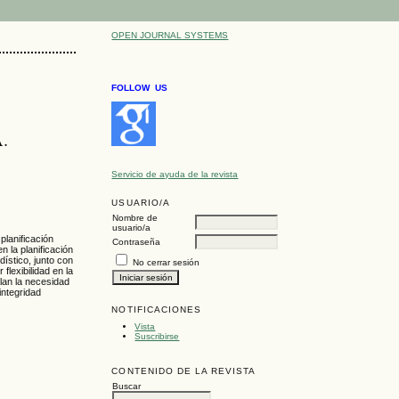
OPEN JOURNAL SYSTEMS
FOLLOW US
.
Servicio de ayuda de la revista
USUARIO/A
Nombre de
usuario/a
planificación
Contraseña
n la planificación
dístico, junto con
No cerrar sesión
flexibilidad en la
lan la necesidad
integridad
NOTIFICACIONES
Vista
Suscribirse
CONTENIDO DE LA REVISTA
Buscar