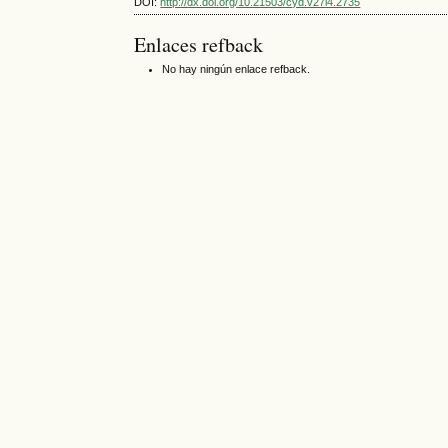
DOI:
http://dx.doi.org/10.21503/cyd.v27i4.2735
Enlaces refback
No hay ningún enlace refback.