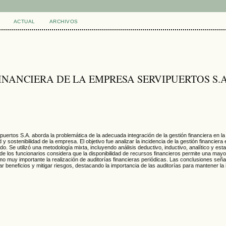
ACTUAL
ARCHIVOS
INANCIERA DE LA EMPRESA SERVIPUERTOS S.A
ipuertos S.A. aborda la problemática de la adecuada integración de la gestión financiera en la 
 y sostenibilidad de la empresa. El objetivo fue analizar la incidencia de la gestión financiera e
o. Se utilizó una metodología mixta, incluyendo análisis deductivo, inductivo, analítico y esta
 los funcionarios considera que la disponibilidad de recursos financieros permite una mayor 
o muy importante la realización de auditorías financieras periódicas. Las conclusiones seña
r beneficios y mitigar riesgos, destacando la importancia de las auditorías para mantener la 