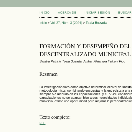
INICIO
ACERCA DE
INICIAR SESIÓN
BUSCAR
Inicio
>
Vol. 27, Núm. 3 (2024)
>
Toala Bozada
FORMACIÓN Y DESEMPEÑO DEL
DESCENTRALIZADO MUNICIPAL
Sandra Patricia Toala Bozada, Ambar Alejandra Falconi Pico
Resumen
La investigación tuvo como objetivo determinar el nivel de satis
metodología mixta, combinando encuestas y la entrevista a una 
siempre o a menudo en las capacitaciones, y el 77.4% consider
capacitaciones no se adaptan bien a sus necesidades individuale
municipio, existe una oportunidad para mejorar la personalizació
Texto completo:
PDF