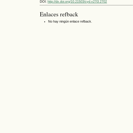
DOI:
http://dx.doi.org/10.21503/cyd.v27i3.2702
Enlaces refback
No hay ningún enlace refback.