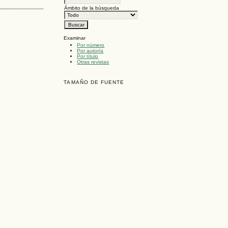
Ámbito de la búsqueda
Examinar
Por número
Por autor/a
Por título
Otras revistas
TAMAÑO DE FUENTE