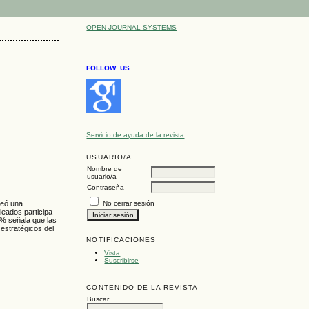
OPEN JOURNAL SYSTEMS
FOLLOW US
Servicio de ayuda de la revista
USUARIO/A
Nombre de
usuario/a
Contraseña
leó una
No cerrar sesión
leados participa
9% señala que las
estratégicos del
NOTIFICACIONES
Vista
Suscribirse
CONTENIDO DE LA REVISTA
Buscar