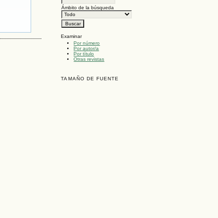
Ámbito de la búsqueda
Examinar
Por número
Por autor/a
Por título
Otras revistas
TAMAÑO DE FUENTE