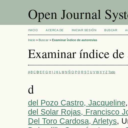
Open Journal Sys
INICIO
ACERCA DE
INICIAR SESIÓN
BUSCAR
A
Inicio
>
Buscar
>
Examinar índice de autores/as
Examinar índice de 
A
B
C
D
E
F
G
H
I
J
K
L
M
N
Ñ
O
P
Q
R
S
T
U
V
W
X
Y
Z
Todo
d
del Pozo Castro, Jacqueline
del Solar Rojas, Francisco J
Del Toro Cardosa, Arletys
, 