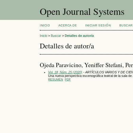
Open Journal Systems
INICIO
ACERCA DE
INICIAR SESIÓN
BUSCAR
Inicio
>
Buscar
>
Detalles de autor/a
Detalles de autor/a
Ojeda Paravicino, Yeniffer Stefani, Pe
Vol. 18, Núm. 25 (2020)
- ARTÍCULOS VARIOS Y DE CIE
Una nueva perspectiva escenográfica teatral de la sala de
RESUMEN
PDF