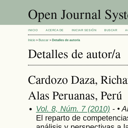
Open Journal Sys
INICIO
ACERCA DE
INICIAR SESIÓN
BUSCAR
A
Inicio
>
Buscar
>
Detalles de autor/a
Detalles de autor/a
Cardozo Daza, Richa
Alas Peruanas, Perú
Vol. 8, Núm. 7 (2010)
- • 
El reparto de competenci
análisis y perspectivas a l