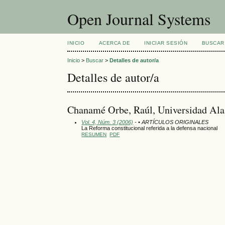
Open Journal Systems
INICIO
ACERCA DE
INICIAR SESIÓN
BUSCAR
Inicio
>
Buscar
>
Detalles de autor/a
Detalles de autor/a
Chanamé Orbe, Raúl, Universidad Alas
Vol. 4, Núm. 3 (2006)
- • ARTÍCULOS ORIGINALES
La Reforma constitucional referida a la defensa nacional
RESUMEN
PDF