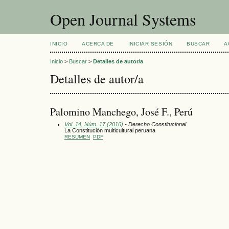
Open Journal Systems
INICIO
ACERCA DE
INICIAR SESIÓN
BUSCAR
A
Inicio
>
Buscar
>
Detalles de autor/a
Detalles de autor/a
Palomino Manchego, José F., Perú
Vol. 14, Núm. 17 (2016)
- Derecho Constitucional
La Constitución multicultural peruana
RESUMEN
PDF