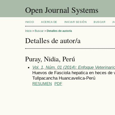
Open Journal Systems
INICIO
ACERCA DE
INICIAR SESIÓN
BUSCAR
A
Inicio
>
Buscar
>
Detalles de autor/a
Detalles de autor/a
Puray, Nidia, Perú
Vol. 1, Núm. 01 (2014): Enfoque Veterinari
Huevos de Fasciola hepatica en heces de 
Tullpacancha Huancavelica-Perú
RESUMEN
PDF