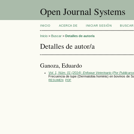
Open Journal Systems
INICIO
ACERCA DE
INICIAR SESIÓN
BUSCAR
Inicio
>
Buscar
>
Detalles de autor/a
Detalles de autor/a
Ganoza, Eduardo
Vol. 1, Núm. 01 (2014): Enfoque Veterinario (Por Publicars
Frecuencia de tupe (Dermatobia hominis) en bovinos de S
RESUMEN
PDF