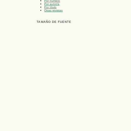
Por número
Por autor/a
Por título
Otras revistas
TAMAÑO DE FUENTE