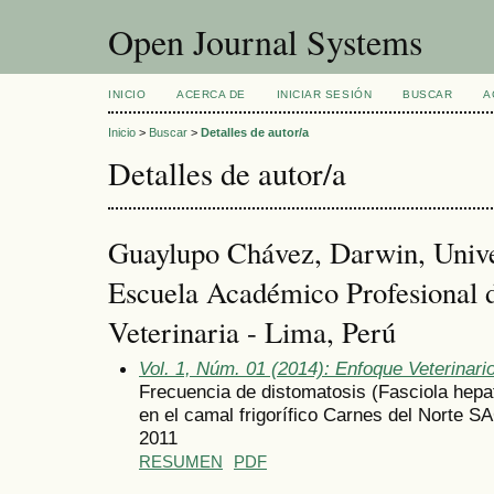
Open Journal Systems
INICIO
ACERCA DE
INICIAR SESIÓN
BUSCAR
A
Inicio
>
Buscar
>
Detalles de autor/a
Detalles de autor/a
Guaylupo Chávez, Darwin, Unive
Escuela Académico Profesional 
Veterinaria - Lima, Perú
Vol. 1, Núm. 01 (2014): Enfoque Veterinari
Frecuencia de distomatosis (Fasciola hepa
en el camal frigorífico Carnes del Norte S
2011
RESUMEN
PDF