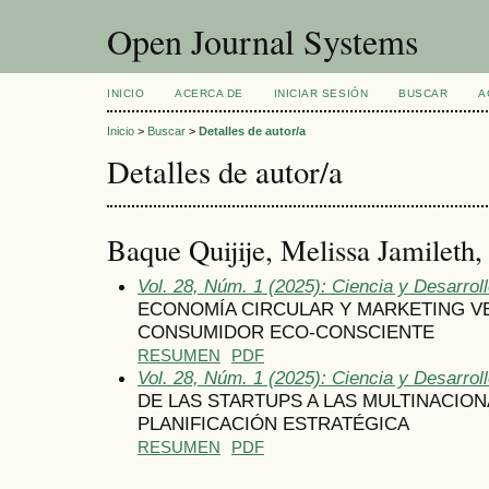
Open Journal Systems
INICIO
ACERCA DE
INICIAR SESIÓN
BUSCAR
A
Inicio
>
Buscar
>
Detalles de autor/a
Detalles de autor/a
Baque Quijije, Melissa Jamileth
Vol. 28, Núm. 1 (2025): Ciencia y Desarrol
ECONOMÍA CIRCULAR Y MARKETING V
CONSUMIDOR ECO-CONSCIENTE
RESUMEN
PDF
Vol. 28, Núm. 1 (2025): Ciencia y Desarrol
DE LAS STARTUPS A LAS MULTINACION
PLANIFICACIÓN ESTRATÉGICA
RESUMEN
PDF