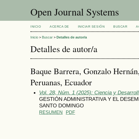
Open Journal Systems
INICIO
ACERCA DE
INICIAR SESIÓN
BUSCAR
A
Inicio
>
Buscar
>
Detalles de autor/a
Detalles de autor/a
Baque Barrera, Gonzalo Hernán,
Peruanas, Ecuador
Vol. 28, Núm. 1 (2025): Ciencia y Desarrol
GESTIÓN ADMINISTRATIVA Y EL DESEM
SANTO DOMINGO
RESUMEN
PDF