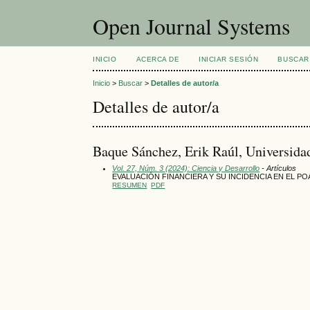
Open Journal Systems
INICIO
ACERCA DE
INICIAR SESIÓN
BUSCAR
Inicio
>
Buscar
>
Detalles de autor/a
Detalles de autor/a
Baque Sánchez, Erik Raúl, Universida
Vol. 27, Núm. 3 (2024): Ciencia y Desarrollo
- Artículos
EVALUACIÓN FINANCIERA Y SU INCIDENCIA EN EL 
RESUMEN
PDF