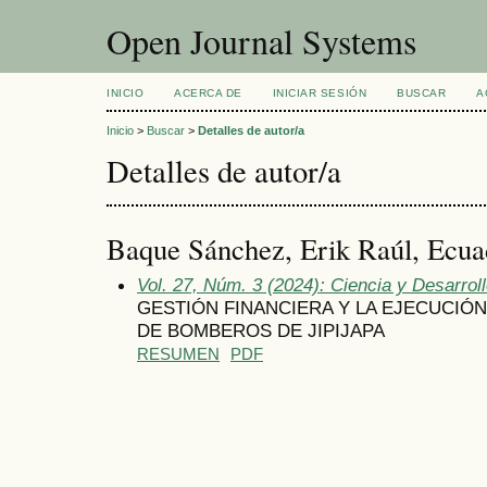
Open Journal Systems
INICIO
ACERCA DE
INICIAR SESIÓN
BUSCAR
A
Inicio
>
Buscar
>
Detalles de autor/a
Detalles de autor/a
Baque Sánchez, Erik Raúl, Ecua
Vol. 27, Núm. 3 (2024): Ciencia y Desarrol
GESTIÓN FINANCIERA Y LA EJECUCIÓ
DE BOMBEROS DE JIPIJAPA
RESUMEN
PDF