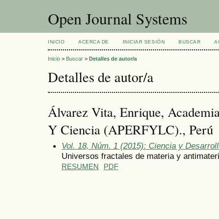
Open Journal Systems
INICIO
ACERCA DE
INICIAR SESIÓN
BUSCAR
A
Inicio
>
Buscar
>
Detalles de autor/a
Detalles de autor/a
Álvarez Vita, Enrique, Academia
Y Ciencia (APERFYLC)., Perú
Vol. 18, Núm. 1 (2015): Ciencia y Desarrol
Universos fractales de materia y antimater
RESUMEN
PDF