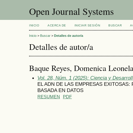
Open Journal Systems
INICIO
ACERCA DE
INICIAR SESIÓN
BUSCAR
A
Inicio
>
Buscar
>
Detalles de autor/a
Detalles de autor/a
Baque Reyes, Domenica Leonela
Vol. 28, Núm. 1 (2025): Ciencia y Desarrol
EL ADN DE LAS EMPRESAS EXITOSAS: 
BASADA EN DATOS
RESUMEN
PDF