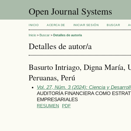
Open Journal Systems
INICIO
ACERCA DE
INICIAR SESIÓN
BUSCAR
A
Inicio
>
Buscar
>
Detalles de autor/a
Detalles de autor/a
Basurto Intriago, Digna María, 
Peruanas, Perú
Vol. 27, Núm. 3 (2024): Ciencia y Desarrol
AUDITORÍA FINANCIERA COMO ESTRAT
EMPRESARIALES
RESUMEN
PDF