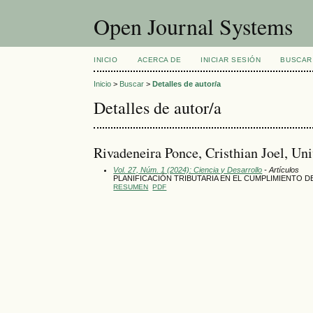
Open Journal Systems
INICIO
ACERCA DE
INICIAR SESIÓN
BUSCAR
Inicio
>
Buscar
>
Detalles de autor/a
Detalles de autor/a
Rivadeneira Ponce, Cristhian Joel, Un
Vol. 27, Núm. 1 (2024): Ciencia y Desarrollo
- Artículos
PLANIFICACIÓN TRIBUTARIA EN EL CUMPLIMIENTO 
RESUMEN
PDF