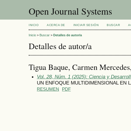
Open Journal Systems
INICIO
ACERCA DE
INICIAR SESIÓN
BUSCAR
A
Inicio
>
Buscar
>
Detalles de autor/a
Detalles de autor/a
Tigua Baque, Carmen Mercedes
Vol. 28, Núm. 1 (2025): Ciencia y Desarrol
UN ENFOQUE MULTIDIMENSIONAL EN 
RESUMEN
PDF