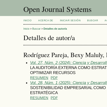
Open Journal Systems
INICIO
ACERCA DE
INICIAR SESIÓN
BUSCAR
A
Inicio
>
Buscar
>
Detalles de autor/a
Detalles de autor/a
Rodríguez Pareja, Bexy Maluly,
Vol. 27, Núm. 2 (2024): Ciencia y Desarrol
LA AUDITORÍA EXTERNA COMO ESTRAT
OPTIMIZAR RECURSOS
RESUMEN
PDF
Vol. 28, Núm. 1 (2025): Ciencia y Desarrol
SOSTENIBILIDAD EMPRESARIAL COMO 
ESTRATÉGICA
RESUMEN
PDF