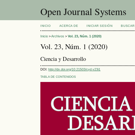
Open Journal Systems
INICIO
ACERCA DE
INICIAR SESIÓN
BUSCAR
Inicio
>
Archivos
>
Vol. 23, Núm. 1 (2020)
Vol. 23, Núm. 1 (2020)
Ciencia y Desarrollo
DOI:
http://dx.doi.org/10.21503/cyd.v23i1
TABLA DE CONTENIDOS