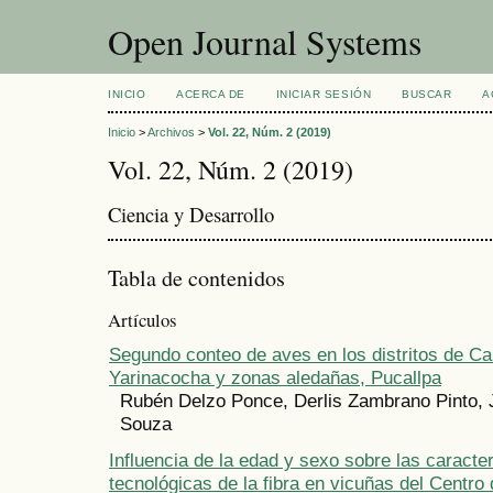
Open Journal Systems
INICIO
ACERCA DE
INICIAR SESIÓN
BUSCAR
A
Inicio
>
Archivos
>
Vol. 22, Núm. 2 (2019)
Vol. 22, Núm. 2 (2019)
Ciencia y Desarrollo
Tabla de contenidos
Artículos
Segundo conteo de aves en los distritos de Ca
Yarinacocha y zonas aledañas, Pucallpa
Rubén Delzo Ponce, Derlis Zambrano Pinto,
Souza
Influencia de la edad y sexo sobre las caracter
tecnológicas de la fibra en vicuñas del Centro