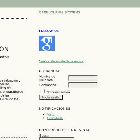
OPEN JOURNAL SYSTEMS
FOLLOW US
IÓN
artinez
Servicio de ayuda de la revista
USUARIO/A
Nombre de
usuario/a
a evaluación y
tar las
Contraseña
lisis de
rol estratégico
No cerrar sesión
 de las
l 70% de las
NOTIFICACIONES
Vista
Suscribirse
CONTENIDO DE LA REVISTA
Buscar