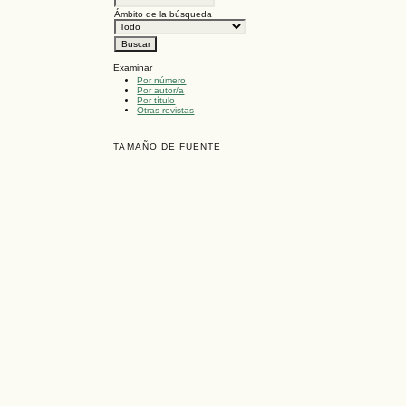
Ámbito de la búsqueda
Examinar
Por número
Por autor/a
Por título
Otras revistas
TAMAÑO DE FUENTE