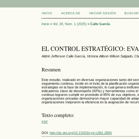
INICIO
ACERCA DE
INICIAR SESIÓN
BUSCAR
Inicio
>
Vol. 28, Núm. 1 (2025)
>
Calle García
EL CONTROL ESTRATÉGICO: EV
Aldrin Jefferson Calle García, Victoria Allison Wilson Salgado, 
Resumen
Este estudio, realizado en diversas organizaciones tanto del sec
seguimiento continuo, incide en el éxito de la planificación orga
estrategias en la fase de implementación, lo cual genera ineficie
indicadores clave de desempeño (KPIs) y herramientas como el 
continuo lograron cumplir en promedio el 85% de sus objetivos, 
organizaciones privadas demostraron mayor capacidad de adapta
organizaciones mejoraron la eficiencia en la asignación de recur
Texto completo:
PDF
DOI:
http://dx.doi.org/10.21503/cyd.v28i1.2800