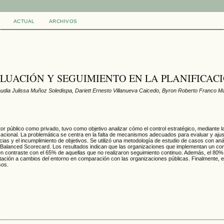
ACTUAL
ARCHIVOS
ALUACIÓN Y SEGUIMIENTO EN LA PLANIFICAC
Claudia Julissa Muñoz Soledispa, Dariett Ernesto Villanueva Caicedo, Byron Roberto Franco M
tor público como privado, tuvo como objetivo analizar cómo el control estratégico, mediante l
nizacional. La problemática se centra en la falta de mecanismos adecuados para evaluar y ajus
ncias y el incumplimiento de objetivos. Se utilizó una metodología de estudio de casos con aná
Balanced Scorecard. Los resultados indican que las organizaciones que implementan un cont
en contraste con el 65% de aquellas que no realizaron seguimiento continuo. Además, el 80%
ción a cambios del entorno en comparación con las organizaciones públicas. Finalmente, e
sos.