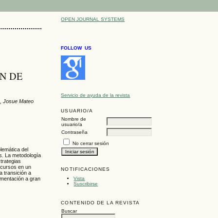
OPEN JOURNAL SYSTEMS
FOLLOW US
ÓN DE
Servicio de ayuda de la revista
o, Josue Mateo
USUARIO/A
Nombre de
usuario/a
Contraseña
No cerrar sesión
blemática del
es. La metodología
trategias
ecursos en un
NOTIFICACIONES
 transición a
Vista
ementación a gran
Suscribirse
CONTENIDO DE LA REVISTA
Buscar