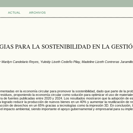
ACTUAL
ARCHIVOS
IAS PARA LA SOSTENIBILIDAD EN LA GESTI
 Marilyn Candelario Reyes, Yuleidy Liseth Cedeño Pilay, Madeline Lizeth Contreras Jaramill
lementadas en la economía circular para promover la sostenibilidad, dado que parte de la pro
residuos, proponiendo la economía circular como solución para optimizar el uso de material
tura de fuentes publicadas entre 2020 y 2024. Los resultados mostraron que la adopción de es
 logrado reducir la producción de nuevos bienes en un 40% y aumentar la reutilización de r
cción de desechos en un 65% gracias a tecnologías como la impresión 3D. En conclusión, la
el impacto ambiental, siendo importante el apoyo gubernamental y empresarial para su impl