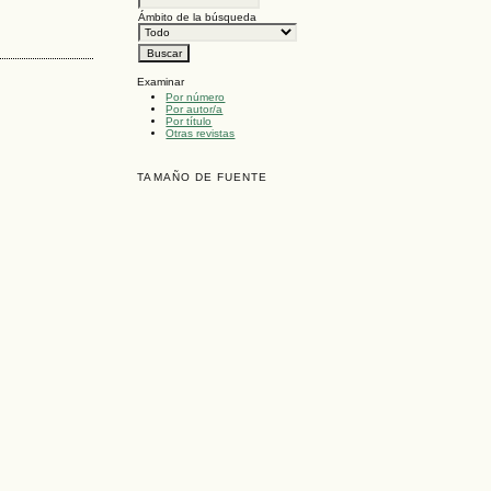
Ámbito de la búsqueda
Examinar
Por número
Por autor/a
Por título
Otras revistas
TAMAÑO DE FUENTE