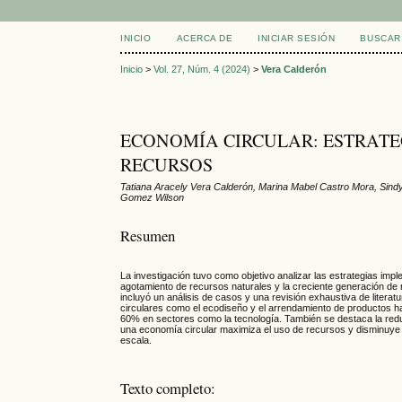
INICIO
ACERCA DE
INICIAR SESIÓN
BUSCAR
Inicio
>
Vol. 27, Núm. 4 (2024)
>
Vera Calderón
ECONOMÍA CIRCULAR: ESTRATEG
RECURSOS
Tatiana Aracely Vera Calderón, Marina Mabel Castro Mora, Sindy
Gomez Wilson
Resumen
La investigación tuvo como objetivo analizar las estrategias imp
agotamiento de recursos naturales y la creciente generación de 
incluyó un análisis de casos y una revisión exhaustiva de litera
circulares como el ecodiseño y el arrendamiento de productos ha
60% en sectores como la tecnología. También se destaca la redu
una economía circular maximiza el uso de recursos y disminuye 
escala.
Texto completo: