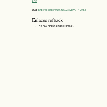
PDF
DOI:
http://dx.doi.org/10.21503/cyd.v27i4.2763
Enlaces refback
No hay ningún enlace refback.