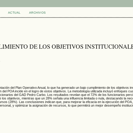
ACTUAL
ARCHIVOS
LIMIENTO DE LOS OBJETIVOS INSTITUCIONALE
z
entación del Plan Operativo Anual, lo que ha generado un bajo cumplimiento de los objetivos in
ón del POA incide en el logro de estos objetivos. La metodología utilizada incluyó enfoques cua
funcionarios del GAD Pedro Carbo. Los resultados revelan que el 72% de los funcionarios perc
de los objetivos, mientras que un 28% señala una influencia limitada o nula, destacando la ne
ursos (28%). Las conclusiones indican que, para mejorar la eficacia en la ejecución del POA,
 personal, y optimizar la asignación de recursos, lo que permitirá un mejor desempeño instituci