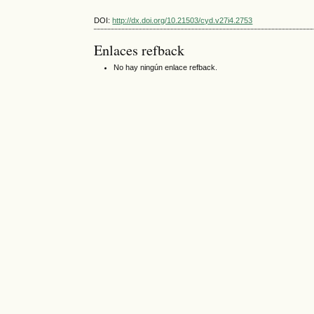
DOI:
http://dx.doi.org/10.21503/cyd.v27i4.2753
Enlaces refback
No hay ningún enlace refback.