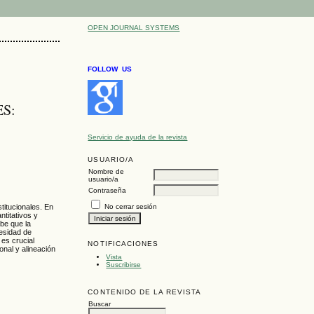
OPEN JOURNAL SYSTEMS
FOLLOW US
S:
Servicio de ayuda de la revista
USUARIO/A
Nombre de
usuario/a
Contraseña
stitucionales. En
No cerrar sesión
ntitativos y
ibe que la
cesidad de
 es crucial
NOTIFICACIONES
onal y alineación
Vista
Suscribirse
CONTENIDO DE LA REVISTA
Buscar