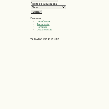
Ámbito de la búsqueda
Examinar
Por número
Por autor/a
Por título
Otras revistas
TAMAÑO DE FUENTE