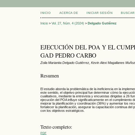
INICIO
ACERCA DE
INICIAR SESIÓN
BUSCAR
Inicio
>
Vol. 27, Núm. 4 (2024)
>
Delgado Gutiérrez
EJECUCIÓN DEL POA Y EL CUMP
GAD PEDRO CARBO
Zoila Marianita Delgado Gutiérrez, Kevin Alexi Magallanes Muño
Resumen
El estudio aborda la problemática de la ineficiencia en la implem
este sentido, el objetivo principal fue determinar cómo la ejecuci
cualitativos, mediante la entrevista y encuestas dirigidas a 26 
ejecución del POA influye significativamente en el cumplimiento 
mejorar la planificación y coordinación (36%) y aumentar los rec
fortalecer la planificación, asegurar la capacitación continua del
con los objetivos estratégicos.
Texto completo:
PDF