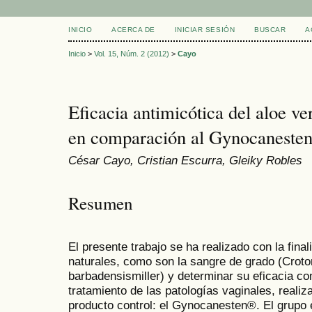
INICIO
ACERCA DE
INICIAR SESIÓN
BUSCAR
A
Inicio
>
Vol. 15, Núm. 2 (2012)
>
Cayo
Eficacia antimicótica del aloe ve
en comparación al Gynocaneste
César Cayo, Cristian Escurra, Gleiky Robles
Resumen
El presente trabajo se ha realizado con la fina
naturales, como son la sangre de grado (Croton 
barbadensismiller) y determinar su eficacia co
tratamiento de las patologías vaginales, reali
producto control: el Gynocanesten®. El grupo